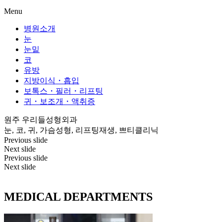
Menu
병원소개
눈
눈밑
코
유방
지방이식・흡입
보톡스・필러・리프팅
귀・보조개・액취증
원주 우리들성형외과
눈, 코, 귀, 가슴성형, 리프팅재생, 쁘티클리닉
Previous slide
Next slide
Previous slide
Next slide
MEDICAL DEPARTMENTS