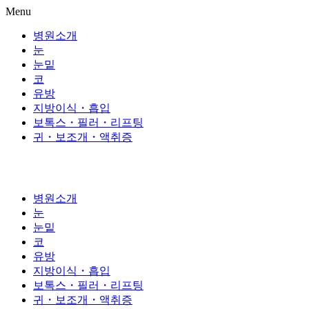
Skip
Menu
to
content
병원소개
눈
눈밑
코
유방
지방이식・흡입
보톡스・필러・리프팅
귀・보조개・액취증
병원소개
눈
눈밑
코
유방
지방이식・흡입
보톡스・필러・리프팅
귀・보조개・액취증